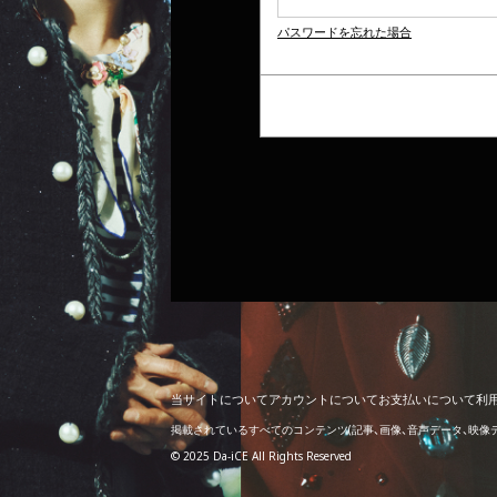
パスワードを忘れた場合
当
サ
イ
ト
に
つ
い
て
ア
カ
ウ
ン
ト
に
つ
い
て
お
支
払
い
に
つ
い
て
利
掲載されているすべてのコンテンツ
(記事、画像、音声データ、映
© 2025 Da-iCE All Rights Reserved