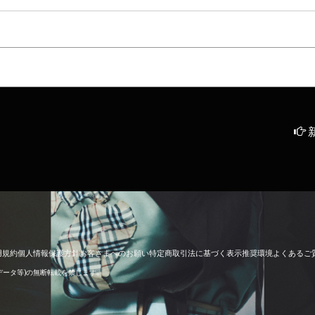
用
規
約
個
人
情
報
保
護
方
針
お
客
さ
ま
へ
の
お
願
い
特
定
商
取
引
法
に
基
づ
く
表
示
推
奨
環
境
よ
く
あ
る
ご
像データ等)の無断転載を禁じます。