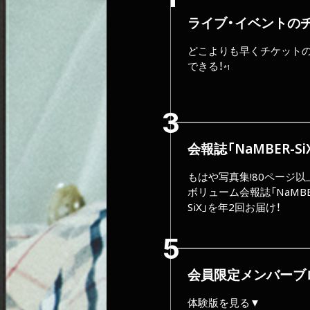
ライブ・イベントの
どこよりも早くチケット
できる！
*1
会報誌「NaMBER-S
もはや写真集!80ページ以
ボリューム会報誌「NaMBE
SiX」を年2回お届け！
会員限定メンバーブ
体験版を見る▼