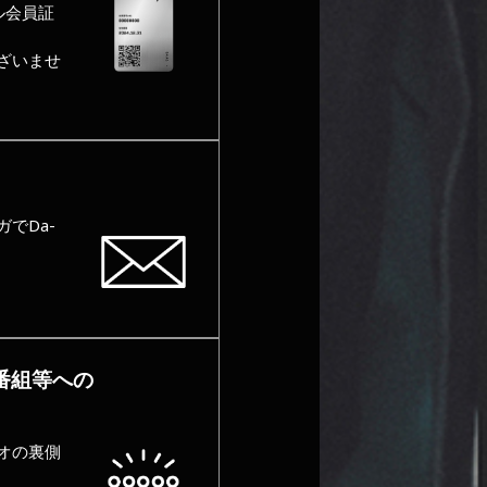
ル会員証
ざいませ
でDa-
番組等への
オの裏側