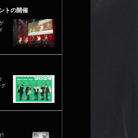
ントの開催
が
イ
の
ング
行！