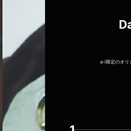
D
a-i限定のオ