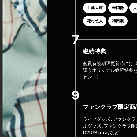
工藤大輝
岩岡徹
大
花村想太
和田颯
継続特典
会員有効期限更新時には、
違うオリジナル継続特典
ゼント！
ファンクラブ限定商
ライブグッズ、ファンクラ
ルグッズ、ファンクラブ限定
DVD/Blu-rayなど