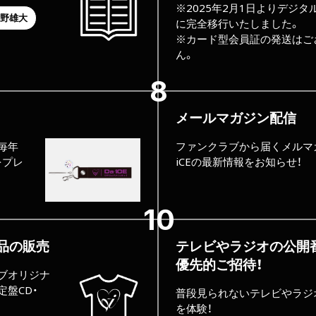
※2025年2月1日よりデジタ
野雄大
に完全移行いたしました。
※カード型会員証の発送はご
ん。
メールマガジン配信
毎年
ファンクラブから届くメルマガ
をプレ
iCEの最新情報をお知らせ！
品の販売
テレビやラジオの公開
優先的ご招待！
ブオリジナ
盤CD・
普段見られないテレビやラジ
を体験！