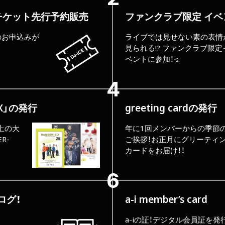
チケット先行予約販売
ファンクラブ限定
イベ
のお申込みが
ライブでは見せない素の表情
見られる!?
ファンクラブ限定
ベントに参加！
*2
iX」の発行
greeting cardの発行
上の大
年に1回メンバーからの季節
R-
ご挨拶！お正月にグリーティ
カードをお届け！！
ログ！
a-i member’s card
a-iの証！デジタル会員証を発