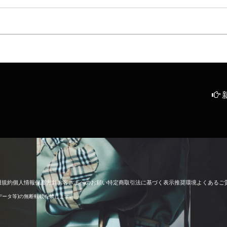
用
規
約
個
人
情
報
保
護
方
針
お
客
さ
ま
へ
の
お
願
い
特
定
商
取
引
法
に
基
づ
く
表
示
推
奨
環
境
よ
く
あ
る
ご
像データ等)の無断転載を禁じます。