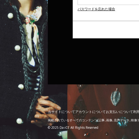
パスワードを忘れた場合
当
サ
イ
ト
に
つ
い
て
ア
カ
ウ
ン
ト
に
つ
い
て
お
支
払
い
に
つ
い
て
利
掲載されているすべてのコンテンツ
(記事、画像、音声データ、映
© 2025 Da-iCE All Rights Reserved