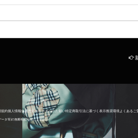
用
規
約
個
人
情
報
保
護
方
針
お
客
さ
ま
へ
の
お
願
い
特
定
商
取
引
法
に
基
づ
く
表
示
推
奨
環
境
よ
く
あ
る
ご
像データ等)の無断転載を禁じます。