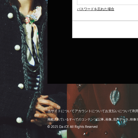
パスワードを忘れた場合
当
サ
イ
ト
に
つ
い
て
ア
カ
ウ
ン
ト
に
つ
い
て
お
支
払
い
に
つ
い
て
利
掲載されているすべてのコンテンツ
(記事、画像、音声データ、映
© 2025 Da-iCE All Rights Reserved