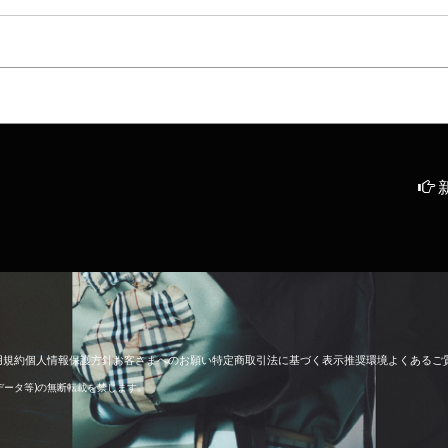
用
規
約
個
人
情
報
保
護
方
針
お
客
さ
ま
へ
の
お
願
い
特
定
商
取
引
法
に
基
づ
く
表
示
推
奨
環
境
よ
く
あ
る
ご
像データ等)の無断転載を禁じます。