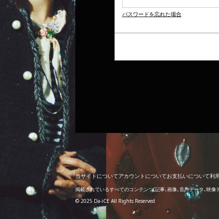
パスワードを忘れた場合
当
サ
イ
ト
に
つ
い
て
ア
カ
ウ
ン
ト
に
つ
い
て
お
支
払
い
に
つ
い
て
利
掲載されているすべてのコンテンツ
(記事、画像、音声データ、映
© 2025 Da-iCE All Rights Reserved