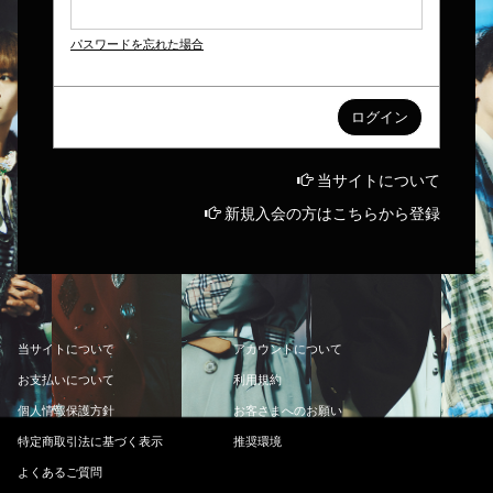
パスワードを忘れた場合
当サイトについて
新規入会の方はこちらから登録
当
サ
イ
ト
に
つ
い
て
ア
カ
ウ
ン
ト
に
つ
い
て
お
支
払
い
に
つ
い
て
利
用
規
約
個
人
情
報
保
護
方
針
お
客
さ
ま
へ
の
お
願
い
特
定
商
取
引
法
に
基
づ
く
表
示
推
奨
環
境
よ
く
あ
る
ご
質
問