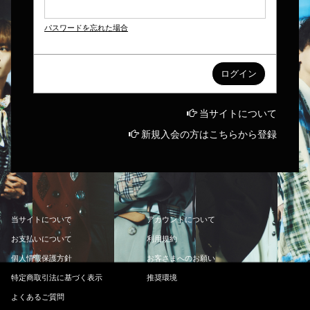
パスワードを忘れた場合
当サイトについて
新規入会の方はこちらから登録
当
サ
イ
ト
に
つ
い
て
ア
カ
ウ
ン
ト
に
つ
い
て
お
支
払
い
に
つ
い
て
利
用
規
約
個
人
情
報
保
護
方
針
お
客
さ
ま
へ
の
お
願
い
特
定
商
取
引
法
に
基
づ
く
表
示
推
奨
環
境
よ
く
あ
る
ご
質
問