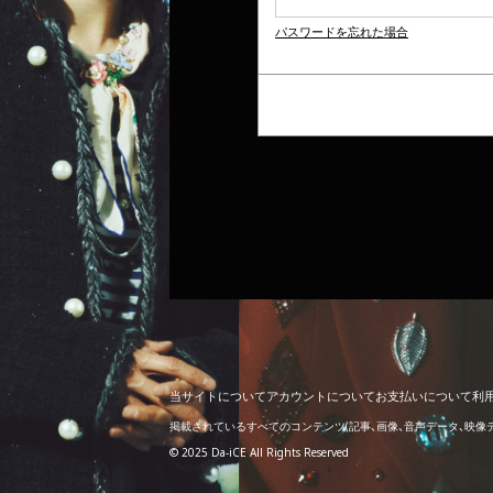
パスワードを忘れた場合
当
サ
イ
ト
に
つ
い
て
ア
カ
ウ
ン
ト
に
つ
い
て
お
支
払
い
に
つ
い
て
利
掲載されているすべてのコンテンツ
(記事、画像、音声データ、映
© 2025 Da-iCE All Rights Reserved