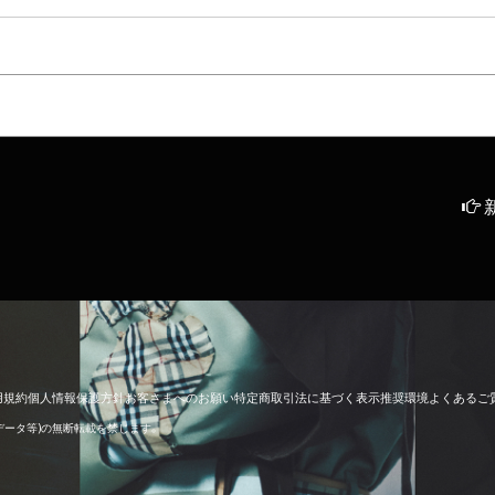
用
規
約
個
人
情
報
保
護
方
針
お
客
さ
ま
へ
の
お
願
い
特
定
商
取
引
法
に
基
づ
く
表
示
推
奨
環
境
よ
く
あ
る
ご
像データ等)の無断転載を禁じます。