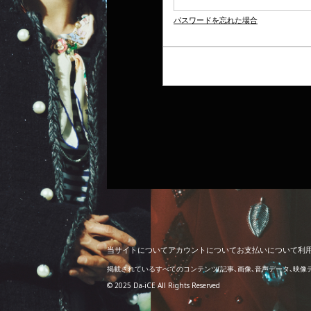
パスワードを忘れた場合
当
サ
イ
ト
に
つ
い
て
ア
カ
ウ
ン
ト
に
つ
い
て
お
支
払
い
に
つ
い
て
利
掲載されているすべてのコンテンツ
(記事、画像、音声データ、映
© 2025 Da-iCE All Rights Reserved