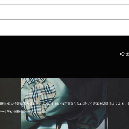
用
規
約
個
人
情
報
保
護
方
針
お
客
さ
ま
へ
の
お
願
い
特
定
商
取
引
法
に
基
づ
く
表
示
推
奨
環
境
よ
く
あ
る
ご
像データ等)の無断転載を禁じます。