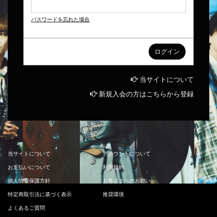
パスワードを忘れた場合
当サイトについて
新規入会の方はこちらから登録
当
サ
イ
ト
に
つ
い
て
ア
カ
ウ
ン
ト
に
つ
い
て
お
支
払
い
に
つ
い
て
利
用
規
約
個
人
情
報
保
護
方
針
お
客
さ
ま
へ
の
お
願
い
特
定
商
取
引
法
に
基
づ
く
表
示
推
奨
環
境
よ
く
あ
る
ご
質
問