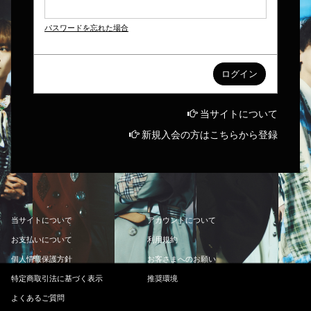
パスワードを忘れた場合
当サイトについて
新規入会の方はこちらから登録
当
サ
イ
ト
に
つ
い
て
ア
カ
ウ
ン
ト
に
つ
い
て
お
支
払
い
に
つ
い
て
利
用
規
約
個
人
情
報
保
護
方
針
お
客
さ
ま
へ
の
お
願
い
特
定
商
取
引
法
に
基
づ
く
表
示
推
奨
環
境
よ
く
あ
る
ご
質
問