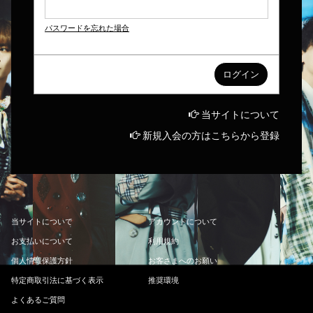
パスワードを忘れた場合
当サイトについて
新規入会の方はこちらから登録
当
サ
イ
ト
に
つ
い
て
ア
カ
ウ
ン
ト
に
つ
い
て
お
支
払
い
に
つ
い
て
利
用
規
約
個
人
情
報
保
護
方
針
お
客
さ
ま
へ
の
お
願
い
特
定
商
取
引
法
に
基
づ
く
表
示
推
奨
環
境
よ
く
あ
る
ご
質
問