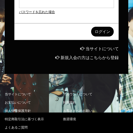
パスワードを忘れた場合
当サイトについて
新規入会の方はこちらから登録
当
サ
イ
ト
に
つ
い
て
ア
カ
ウ
ン
ト
に
つ
い
て
お
支
払
い
に
つ
い
て
利
用
規
約
個
人
情
報
保
護
方
針
お
客
さ
ま
へ
の
お
願
い
特
定
商
取
引
法
に
基
づ
く
表
示
推
奨
環
境
よ
く
あ
る
ご
質
問