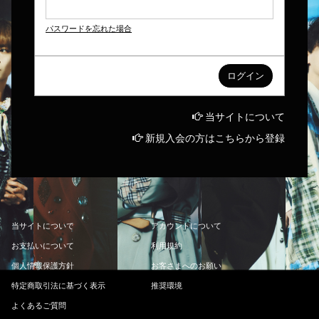
パスワードを忘れた場合
当サイトについて
新規入会の方はこちらから登録
当
サ
イ
ト
に
つ
い
て
ア
カ
ウ
ン
ト
に
つ
い
て
お
支
払
い
に
つ
い
て
利
用
規
約
個
人
情
報
保
護
方
針
お
客
さ
ま
へ
の
お
願
い
特
定
商
取
引
法
に
基
づ
く
表
示
推
奨
環
境
よ
く
あ
る
ご
質
問