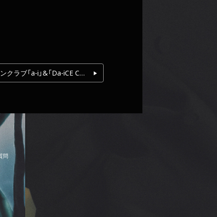
Da-iCEオフィシャルファンクラブ「a-i」&「Da-iCE CUBE」リニューアル記念プレゼントキャンペーン実施！
質
問