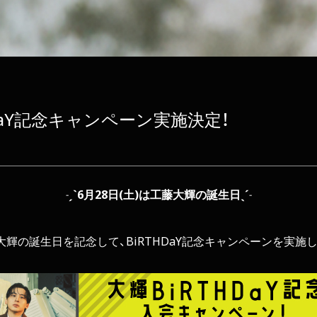
DaY記念キャンペーン実施決定！
˗ˏˋ6月28日(土)は工藤大輝の誕生日ˎˊ˗
大輝の誕生日を記念して、BiRTHDaY記念キャンペーンを実施し