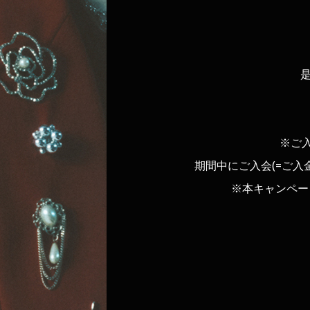
是
※ご
期間中にご入会(=ご
※本キャンペー