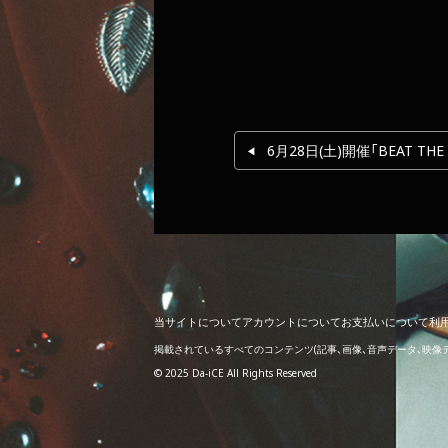
当
サ
イ
ト
に
つ
い
て
ア
カ
ウ
ン
ト
に
つ
い
て
お
支
払
い
に
つ
い
て
利
掲載されているすべてのコンテンツ
(記事、画像、音声データ、映
© 2025 Da-iCE All Rights Reserved