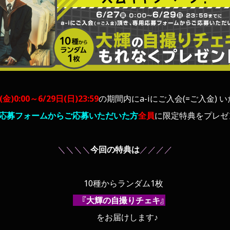
(金)0:00～6/29日(日)23:59
の期間内にa-iにご入会(=ご入金) 
応募フォームからご応募いただいた方
全員
に限定特典をプレゼ
＼＼＼＼
今回の特典は
／／／／
10種からランダム1枚
『大輝の自撮りチェキ』
をお届けします♪