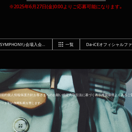
※2025年6月27日(金)0:00よりご応募可能になります。
6月28日(土)開催「BEAT THE SYMPHONY」会場入会キャンペーン実施決定！
一覧
用
規
約
個
人
情
報
保
護
方
針
お
客
さ
ま
へ
の
お
願
い
特
定
商
取
引
法
に
基
づ
く
表
示
推
奨
環
境
よ
く
あ
る
ご
像データ等)の無断転載を禁じます。