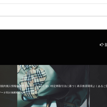
用
規
約
個
人
情
報
保
護
方
針
お
客
さ
ま
へ
の
お
願
い
特
定
商
取
引
法
に
基
づ
く
表
示
推
奨
環
境
よ
く
あ
る
ご
像データ等)の無断転載を禁じます。