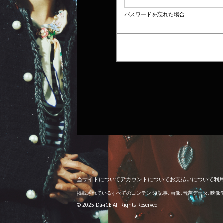
パスワードを忘れた場合
当
サ
イ
ト
に
つ
い
て
ア
カ
ウ
ン
ト
に
つ
い
て
お
支
払
い
に
つ
い
て
利
掲載されているすべてのコンテンツ
(記事、画像、音声データ、映
© 2025 Da-iCE All Rights Reserved