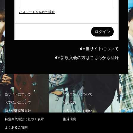
パスワードを忘れた場合
当サイトについて
新規入会の方はこちらから登録
当
サ
イ
ト
に
つ
い
て
ア
カ
ウ
ン
ト
に
つ
い
て
お
支
払
い
に
つ
い
て
利
用
規
約
個
人
情
報
保
護
方
針
お
客
さ
ま
へ
の
お
願
い
特
定
商
取
引
法
に
基
づ
く
表
示
推
奨
環
境
よ
く
あ
る
ご
質
問