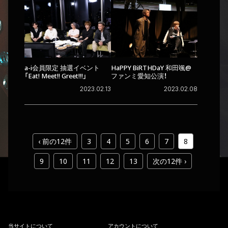
a-i会員限定 抽選イベント
HaPPY BiRTHDaY 和田颯@
「Eat! Meet!! Greet!!!」
ファンミ愛知公演！
2023.02.13
2023.02.08
‹ 前の12件
3
4
5
6
7
8
9
10
11
12
13
次の12件 ›
当
サ
イ
ト
に
つ
い
て
ア
カ
ウ
ン
ト
に
つ
い
て