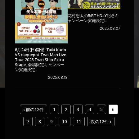
花村想太のBiRTHDaY記念キ
ャンペーン実施決定！
2025.08.07
8月24日(日)開催「Taiki Kudo
VS claquepot Two Man Live
Tour 2025 Twin Ship Extra
Stage」会場限定キャンペー
ン実施決定！
2025.08.18
‹ 前の12件
1
2
3
4
5
6
7
8
9
10
11
次の12件 ›