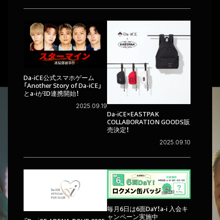
Da-iCE公式スマホゲーム
「Another Story of Da-iCE」
とa-iがID連携開始！
2025.09.19
Da-iCE×EASTPAK
COLLABORATION GOODS販
売決定！
2025.09.10
毎月6日は6面DaY！a-i 入会キ
ャンペーン実施中