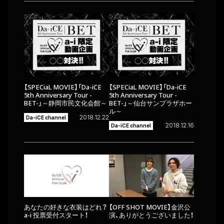
【SPECiaL MOVIE】「Da-iCE
【SPECiaL MOVIE】「Da-iCE
5th Anniversary Tour -
5th Anniversary Tour -
BET-」～静岡市民文化会館～
BET-」～仙台サンプラザホー
ル～
2018.12.22
Da-iCE channel
2018.12.16
Da-iCE channel
あなたの好きな衣装はどれ？
【OFF SHOT MOVIE】金沢公
a-i 投票受付スタート！
演、ありがとうございました！