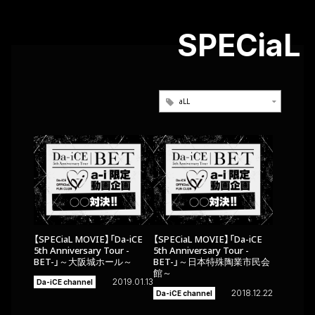
SPECiaL
【SPECiaL MOVIE】「Da-iCE
【SPECiaL MOVIE】「Da-iCE
5th Anniversary Tour -
5th Anniversary Tour -
BET-」～大阪城ホール～
BET-」～日本特殊陶業市民会
館～
2019.01.13
Da-iCE channel
2018.12.22
Da-iCE channel