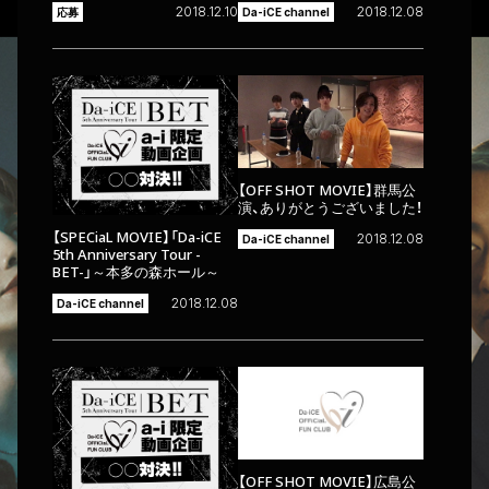
2018.12.10
2018.12.08
応募
Da-iCE channel
【OFF SHOT MOVIE】群馬公
演、ありがとうございました！
【SPECiaL MOVIE】「Da-iCE
2018.12.08
Da-iCE channel
5th Anniversary Tour -
BET-」～本多の森ホール～
2018.12.08
Da-iCE channel
【OFF SHOT MOVIE】広島公