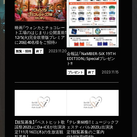
映画『ウォンカとチョコレー
ト工場のはじまり』公開直前！
12/5(火)完全吹替版プレミア
に20組40名様をご招待♪
2023.11.20
観覧・招待
終了
会報誌『NaMBER-SiX 19TH
EDITION』Specialプレゼン
ト!!
2023.11.15
プレゼント
終了
【観覧募集】「ベストヒット歌
「テレ東60祭！ミュージックフ
謡祭2023」にDa-iCEが出演決
ェスティバル2023」出演決
定！11月16日(木)の生放送観
定！観覧募集のご案内
覧募集！
(11/13(月)収録)