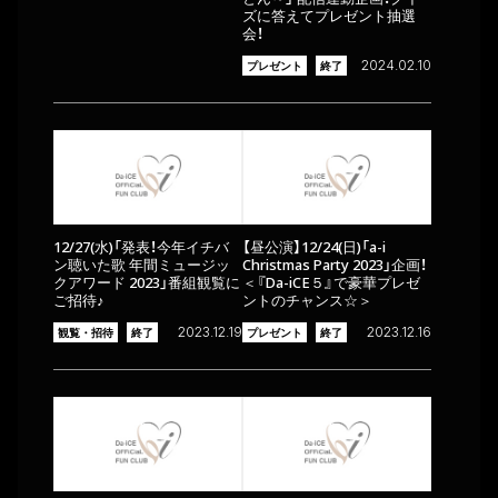
ズに答えてプレゼント抽選
会！
2024.02.10
プレゼント
終了
12/27(水)「発表！今年イチバ
【昼公演】12/24(日)「a-i
ン聴いた歌 年間ミュージッ
Christmas Party 2023」企画！
クアワード 2023」番組観覧に
＜『Da-iCE５』で豪華プレゼ
ご招待♪
ントのチャンス☆＞
2023.12.19
2023.12.16
観覧・招待
終了
プレゼント
終了