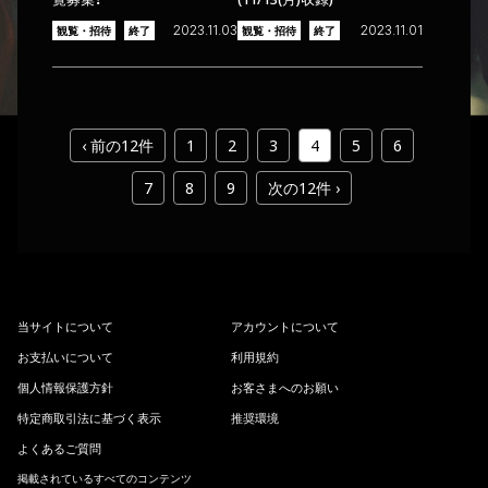
2023.11.03
2023.11.01
観覧・招待
終了
観覧・招待
終了
‹ 前の12件
1
2
3
4
5
6
7
8
9
次の12件 ›
当
サ
イ
ト
に
つ
い
て
ア
カ
ウ
ン
ト
に
つ
い
て
お
支
払
い
に
つ
い
て
利
用
規
約
個
人
情
報
保
護
方
針
お
客
さ
ま
へ
の
お
願
い
特
定
商
取
引
法
に
基
づ
く
表
示
推
奨
環
境
よ
く
あ
る
ご
質
問
掲載されているすべてのコンテンツ