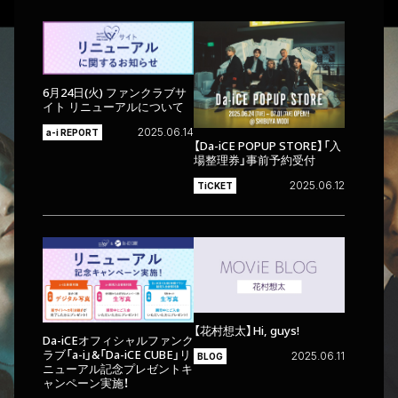
6月24日(火) ファンクラブサ
イト リニューアルについて
2025.06.14
a-i REPORT
【Da-iCE POPUP STORE】「入
場整理券」事前予約受付
2025.06.12
TiCKET
【花村想太】Hi, guys!
Da-iCEオフィシャルファンク
ラブ「a-i」&「Da-iCE CUBE」リ
2025.06.11
BLOG
ニューアル記念プレゼントキ
ャンペーン実施！