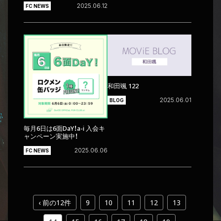
2025.06.12
FC NEWS
和田颯 122
2025.06.01
BLOG
毎月6日は6面DaY！a-i 入会キ
ャンペーン実施中！
2025.06.06
FC NEWS
‹ 前の12件
9
10
11
12
13