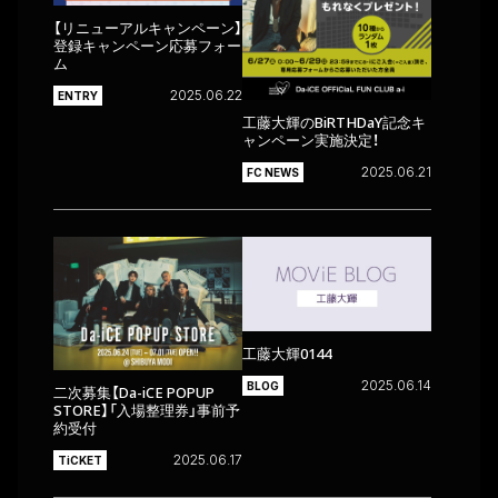
【リニューアルキャンペーン】
登録キャンペーン応募フォー
ム
2025.06.22
ENTRY
工藤大輝のBiRTHDaY記念キ
ャンペーン実施決定！
2025.06.21
FC NEWS
工藤大輝0144
2025.06.14
BLOG
二次募集【Da-iCE POPUP
STORE】「入場整理券」事前予
約受付
2025.06.17
TiCKET